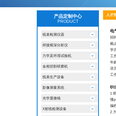
人才
产品定制中心
PRODUCT
电
线束检测仪器
招
截止
焊接熔深分析仪
学
力学及环境试验机
工
年
金相切割研磨机
语
工
线束生产设备
职
影像测量系统
1
光学显微镜
懂
编
X射线检测设备
2