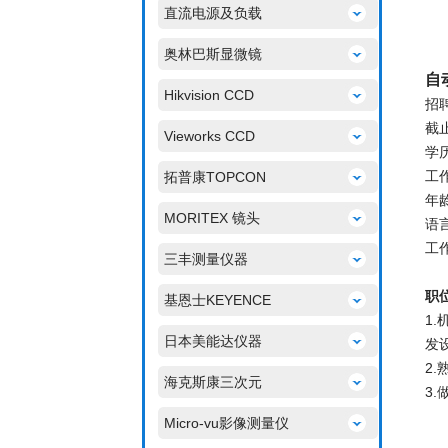
直流电源及负载
奥林巴斯显微镜
自
Hikvision CCD
招
截止
Vieworks CCD
学
工
拓普康TOPCON
年
MORITEX 镜头
语
工
三丰测量仪器
职
基恩士KEYENCE
1
日本美能达仪器
发
2
海克斯康三次元
3
Micro-vu影像测量仪