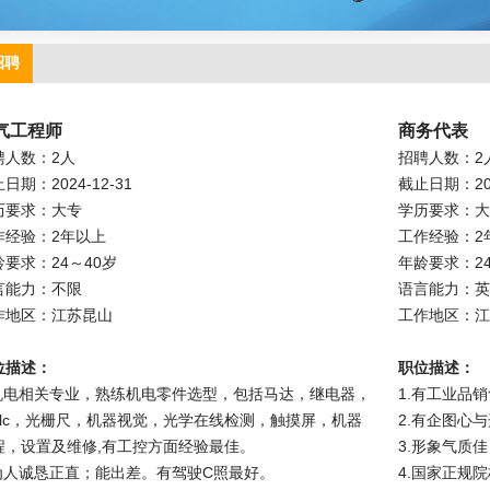
招聘
气工程师
商务代表
聘人数：2人
招聘人数：2
日期：2024-12-31
截止日期：202
历要求：大专
学历要求：大
作经验：2年以上
工作经验：2
龄要求：24～40岁
年龄要求：24
言能力：不限
语言能力：英
作地区：江苏昆山
工作地区：江
位描述：
职位描述：
.机电相关专业，熟练机电零件选型，包括马达，继电器，
1.有工业品
plc，光栅尺，机器视觉，光学在线检测，触摸屏，机器
2.有企图心
程，设置及维修,有工控方面经验最佳。
3.形象气质
.为人诚恳正直；能出差。有驾驶C照最好。
4.国家正规