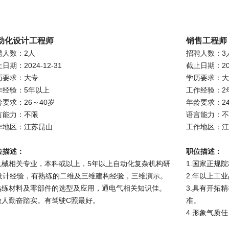
动化设计工程师
销售工程师
聘人数：2人
招聘人数：3
日期：2024-12-31
截止日期：202
历要求：大专
学历要求：大
作经验：5年以上
工作经验：2
龄要求：26～40岁
年龄要求：24
言能力：不限
语言能力：不
作地区：江苏昆山
工作地区：江
位描述：
职位描述：
.机械相关专业，本科或以上，5年以上自动化复杂机构研
1.国家正规
设计经验，有熟练的二维及三维建构经验，三维演示。
2.年以上工
.熟练材料及零部件的选型及应用，通电气相关知识佳。
3.具有开拓
.做人勤奋踏实。有驾驶C照最好。
准。
4.形象气质