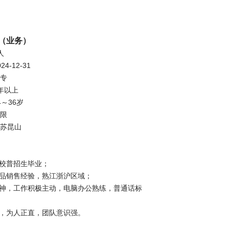
（业务）
人
4-12-31
专
年以上
～36岁
限
苏昆山
院校普招生毕业；
业品销售经验，熟江浙沪区域；
精神，工作积极主动，电脑办公熟练，普通话标
佳，为人正直，团队意识强。