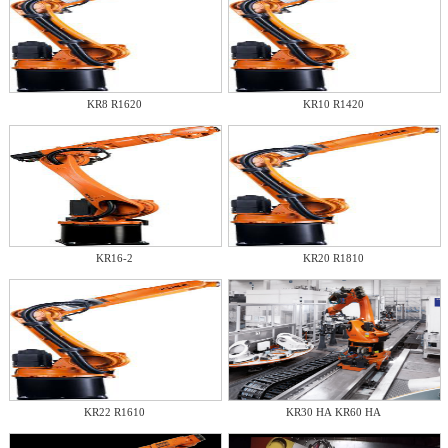
KR8 R1620
KR10 R1420
KR16-2
KR20 R1810
KR22 R1610
KR30 HA KR60 HA