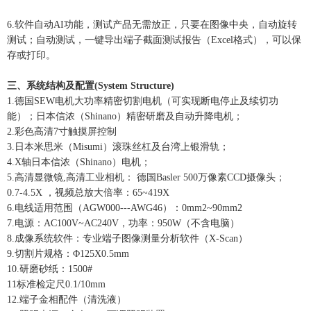
6.软件自动AI功能，测试产品无需放正，只要在图像中央，自动旋转
测试；自动测试，一键导出端子截面测试报告（Excel格式），可以保
存或打印。
三、系统结构及配置(System Structure)
1.德国SEW电机大功率精密切割电机（可实现断电停止及续切功
能）；日本信浓（Shinano）精密研磨及自动升降电机；
2.彩色高清7寸触摸屏控制
3.日本米思米（Misumi）滚珠丝杠及台湾上银滑轨；
4.X轴日本信浓（Shinano）电机；
5.高清显微镜,高清工业相机： 德国Basler 500万像素CCD摄像头；
0.7-4.5X ，视频总放大倍率：65~419X
6.电线适用范围（AGW000---AWG46）：0mm2~90mm2
7.电源：AC100V~AC240V，功率：950W（不含电脑）
8.成像系统软件：专业端子图像测量分析软件（X-Scan）
9.切割片规格：Φ125X0.5mm
10.研磨砂纸：1500#
11标准检定尺0.1/10mm
12.端子金相配件（清洗液）