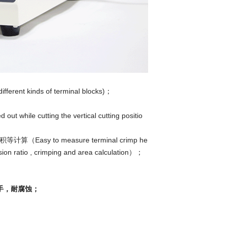
rent kinds of terminal blocks)；
cutting the vertical cutting positio
to measure terminal crimp he
ssion ratio , crimping and area calculation）；
手，耐腐蚀；