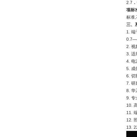
2.7
．
项标准
标准
三、系
1. 端
0.7—
2. 视
3. 
4. 电
5. 
6. 
7. 研
8. 
9. 专
10. 
11.
12.
13.