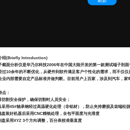
(Briefly Introduction)
子截面分析仪是华乃尔科技2006年在中国大陆开发的第一款测试端子剖
经过10余年的不断优化，从硬件到软件满足客户个性化的需求，而不仅仅
企业内部需要自定产品标准并做判断。目前用户上百家，涉及到汽车，家
特点：
四重切割安全保护，确保切割时人员安全；
夹具采用45#轴承钢经过高温硬化处理（非铝材），防止夹持磨损及齿端松
磨抛盘装好机器后采用CNC精铣处理，全包平面度与光滑度
切割盘采用XYZ 3个方向调整，百分表校准垂直度