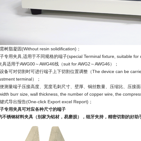
需树脂凝固(Without resin solidification)；
子专用夹具,适用于不同规格的端子(special Terminal fixture, suitable for diffe
具适用于AWG00～AWG46线（suit for AWG2～AWG46）；
设备可对切割时可进行端子上下切割位置调整（The device can be carried out while 
justment terminal）；
方便测量端子压接高度、宽度毛刺尺寸、壁厚、铜丝数量、压缩比、压接面积等计算（Easy 
 width burr size, wall thickness, the number of copper wire, the compre
键式导出报告(One-click Export excel Report)；
子专用夹具可对应各种尺寸的端子
的不锈钢材料夹具（别家为铝材，易磨损），细牙夹持，精密切割的好助