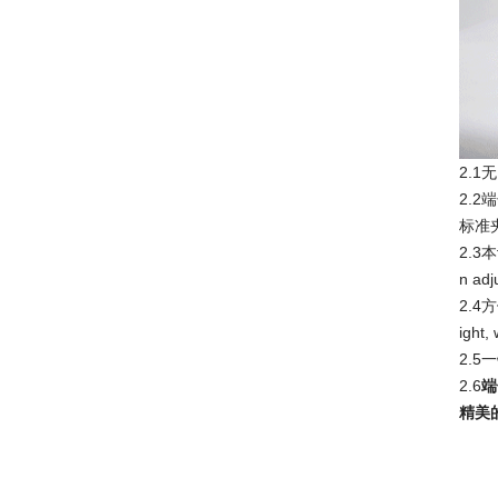
2.1无
2.2端
标准夹
2.3本
n ad
2.4
ight,
2.5一
2.6
端
精美