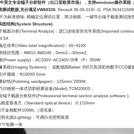
中英文专业端子分析软件（出口亚欧美市场），支持windows操作系统；可
测试数据,充分满足VW60330
, Renault 36-05-019/--G, PSA 9634115
,不为标准烦恼; 精确定位测试位置，简洁画面，一键导出端子截面测试报告
统结构(System Structure)
子截面分析(Terminal Analyze)：进口连续变倍光学系统(Imported continuous
4.5X
频总倍率(Video total magnification)：65~419X
适用线径范围：AWG2-AWG46，0mm2---30mm2,
源(Power supply)：AC100V~AC240V 功率（P）350W
成像系统(Imaging Systems)： 选配德国Balser 300万高清彩色数字CCD
切割片规格：Φ100X0.5mm
磨砂纸(Polishing sandpaper)：125mm/ 2000#,
华乃尔精密一体式切割研磨设备(Model),TCM2000S；
业端子截面分析软件(Professional terminal section analysis software ),
高精度基准尺（Standard optical device）:0.1/10mm
 端子金相配件100ML（清洗液）
 照明光源(Lighting)：可调白光照明装置
 22寸电脑一体