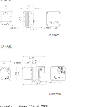
/visioninfo.htm?type=44&oid=2034