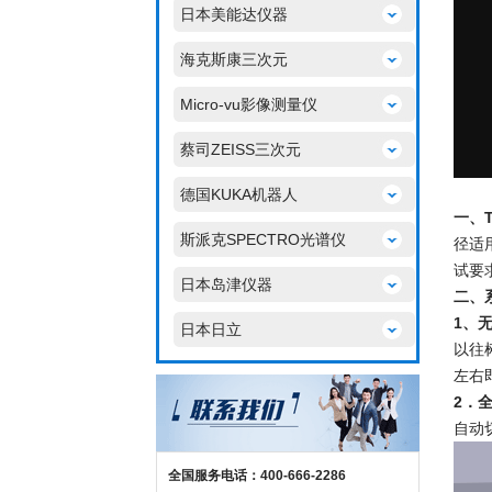
日本美能达仪器
海克斯康三次元
Micro-vu影像测量仪
蔡司ZEISS三次元
德国KUKA机器人
一、T
斯派克SPECTRO光谱仪
径适用
试要
日本岛津仪器
二、系统
1、
日本日立
以往
左右
2．
自动
全国服务电话：400-666-2286